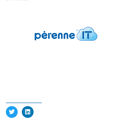
Pérenne’IT
6 avenue Charles de Gaulle
78150 Le Chesnay-Rocquencourt FRANCE
Tél : 01 39 23 97 60
SUIVEZ-NOUS