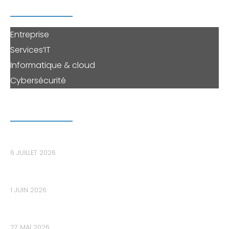
PERENNE'IT
Entreprise
Services’IT
Informatique & cloud
Cybersécurité
DERNIERS ARTICLES
Le bastion informatique : le maillon essentiel pour
sécuriser les accès privilégiés dans les PME
6 JUILLET 2026
Les données de votre PME sont-elles déjà sur le
Dark Web sans que vous le sachiez ?
1 JUIN 2026
Audit de cybersécurité : Pourquoi 80% des PME
découvrent des failles critiques trop tard ?
27 MAI 2026