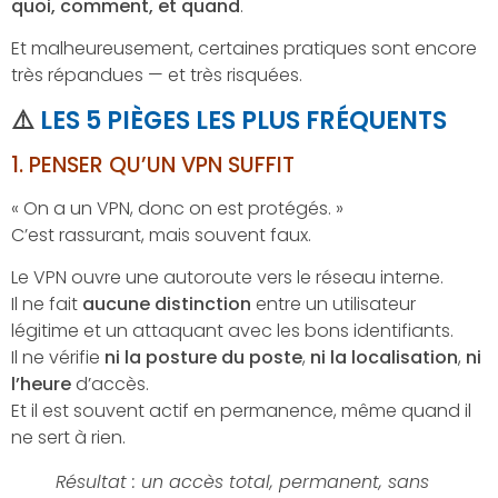
quoi, comment, et quand
.
Et malheureusement, certaines pratiques sont encore
très répandues — et très risquées.
⚠️
LES 5 PIÈGES LES PLUS FRÉQUENTS
1.
PENSER QU’UN VPN SUFFIT
« On a un VPN, donc on est protégés. »
C’est rassurant, mais souvent faux.
Le VPN ouvre une autoroute vers le réseau interne.
Il ne fait
aucune distinction
entre un utilisateur
légitime et un attaquant avec les bons identifiants.
Il ne vérifie
ni la posture du poste
,
ni la localisation
,
ni
l’heure
d’accès.
Et il est souvent actif en permanence, même quand il
ne sert à rien.
Résultat : un accès total, permanent, sans