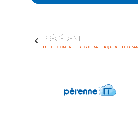
PRÉCÉDENT
Pérenne’IT
6 avenue Charles de Gaulle
78150 Le Chesnay-Rocquencourt FRANCE