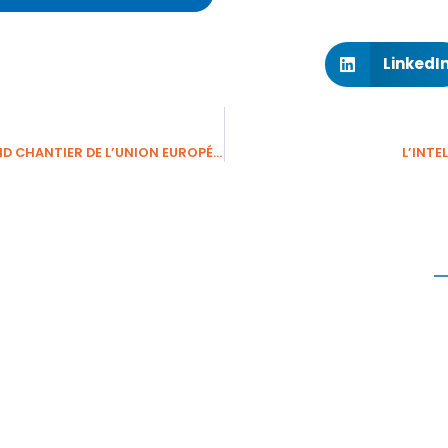
LinkedI
LUTTE CONTRE LES CYBERATTAQUES – LE GRAND CHANTIER DE L’UNION EUROPÉENNE
L’INTE
P
S’appuyant sur son expertise sécurité,
Pérenne’IT accompagne depuis 2004, en
Ile-de-France et dans toute la France, les
E
PME
dans le déploiement, la sécurisation
S
et l’infogérance de leurs systèmes
I
informatiques.
C
Profitez du savoir-faire d’une équipe
polyvalente et réactive, afin d’
auditer