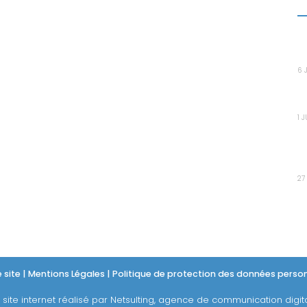
D
votre sécurité, migrer vers Microsoft 365
ou Azure, sécuriser votre système
L
d’information, externaliser la gestion de
e
p
votre informatique
ou solliciter une
6 
prestation à la carte.
L
s
1 
A
P
t
27
 site
|
Mentions Légales
|
Politique de protection des données person
 site internet réalisé par Netsulting, agence de communication digit