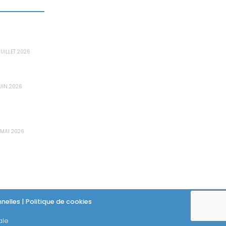
ERNIERS ARTICLES
e bastion informatique : le maillon
ssentiel pour sécuriser les accès
rivilégiés dans les PME
JUILLET 2026
es données de votre PME sont-elles déjà
ur le Dark Web sans que vous le sachiez ?
JUIN 2026
udit de cybersécurité : Pourquoi 80% des
ME découvrent des failles critiques trop
ard ?
 MAI 2026
nelles
|
Politique de cookies
ale