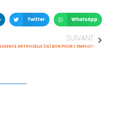
n
Twitter
WhatsApp
SUIVANT
LLIGENCE ARTIFICIELLE (IA) BON POUR L’EMPLOI !
ERENNE'IT
ntreprise
ervices’IT
nformatique & cloud
ybersécurité