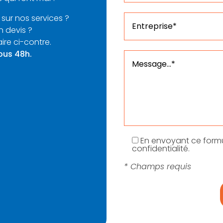
 sur nos services ?
n devis ?
ire ci-contre.
ous 48h.
En envoyant ce formu
confidentialité.
* Champs requis