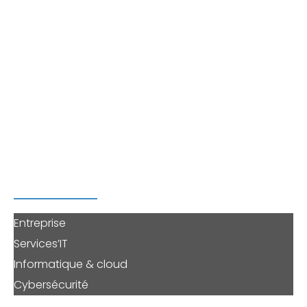
dans toute la France, les PME
dans le
déploiement, la sécurisation et l’infogérance de
leurs systèmes informatiques.
Profitez du savoir-faire d’une équipe polyvalente et
réactive, afin d’
auditer votre sécurité, migrer vers
Microsoft 365 ou Azure, sécuriser votre système
d’information, externaliser la gestion de votre
informatique
ou solliciter une prestation à la carte.
PERENNE'IT
Entreprise
Services’IT
Informatique & cloud
Cybersécurité