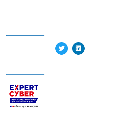
Tél : 01 39 23 97 60
SUIVEZ-NOUS
LABELLISÉ EXPERT CYBER
S’appuyant sur son expertise sécurité,
Pérenne’IT
accompagne depuis 2004, en Ile-de-France et