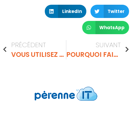
LinkedIn
Twitter
WhatsApp
PRÉCÉDENT
SUIVANT
VOUS UTILISEZ TEAMS ? FAITES-EN BIEN PLUS AVEC LA TÉLÉPHONIE INTÉGRÉE !
POURQUOI FAIRE UN AUDIT FLASH ?
Pérenne’IT
6 avenue Charles de Gaulle
78150 Le Chesnay-Rocquencourt FRANCE