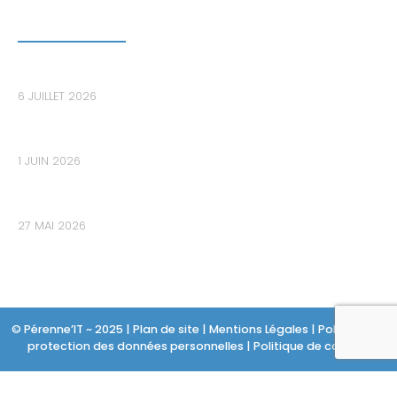
DERNIERS ARTICLES
Le bastion informatique : le maillon essentiel pour
sécuriser les accès privilégiés dans les PME
6 JUILLET 2026
Les données de votre PME sont-elles déjà sur le
Dark Web sans que vous le sachiez ?
1 JUIN 2026
Audit de cybersécurité : Pourquoi 80% des PME
découvrent des failles critiques trop tard ?
27 MAI 2026
© Pérenne’IT ~ 2025 |
Plan de site
|
Mentions Légales
|
Politique de
protection des données personnelles
|
Politique de cookies
Un site internet réalisé par Netsulting, agence de communication
digitale