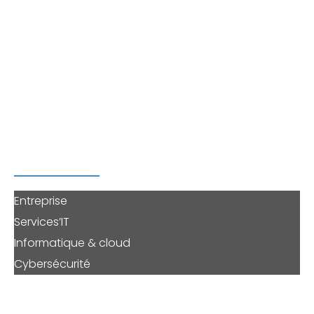
leurs systèmes informatiques.
Profitez du savoir-faire d’une équipe polyvalente et
réactive, afin d’
auditer votre sécurité, migrer vers
Microsoft 365 ou Azure, sécuriser votre système
d’information, externaliser la gestion de votre
informatique
ou solliciter une prestation à la carte.
PERENNE'IT
Entreprise
Services’IT
Informatique & cloud
Cybersécurité
DERNIERS ARTICLES