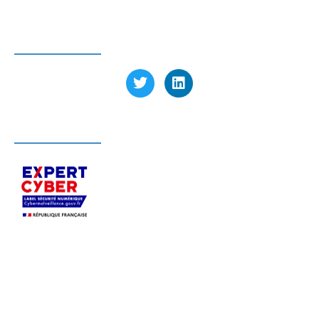
SUIVEZ-NOUS
LABELLISÉ EXPERT CYBER
S’appuyant sur son expertise sécurité,
Pérenne’IT
accompagne depuis 2004, en Ile-de-France et
dans toute la France, les PME
dans le
déploiement, la sécurisation et l’infogérance de