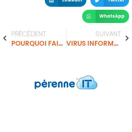
WhatsApp
PRÉCÉDENT
SUIVANT
POURQUOI FAIRE UN AUDIT DE VOTRE SYSTÈME D’INFORMATION ?
VIRUS INFORMATIQUE : LES BONS RÉFLEXES
Pérenne’IT
6 avenue Charles de Gaulle
78150 Le Chesnay-Rocquencourt FRANCE
Tél : 01 39 23 97 60