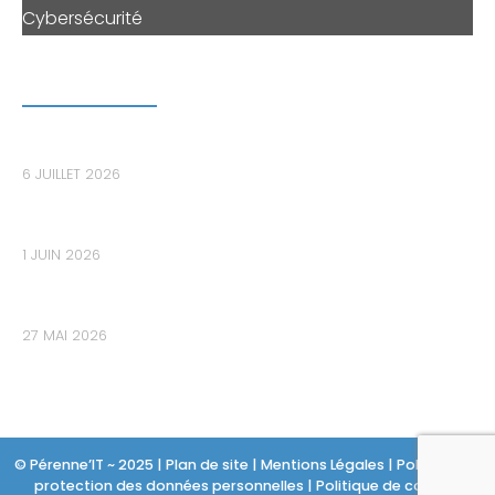
Cybersécurité
DERNIERS ARTICLES
Le bastion informatique : le maillon essentiel pour
sécuriser les accès privilégiés dans les PME
6 JUILLET 2026
Les données de votre PME sont-elles déjà sur le
Dark Web sans que vous le sachiez ?
1 JUIN 2026
Audit de cybersécurité : Pourquoi 80% des PME
découvrent des failles critiques trop tard ?
27 MAI 2026
© Pérenne’IT ~ 2025 |
Plan de site
|
Mentions Légales
|
Politique de
protection des données personnelles
|
Politique de cookies