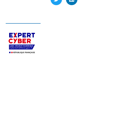
LABELLISÉ EXPERT CYBER
Un expert en sécurité informatique
situé à l’
Ouest
de Paris, dans les Yvelines (78)
, à proximité de
Versailles
, accompagne les
PME et TPE
en Île-de-
France et partout en France dans
le déploiement,
la sécurisation et l’infogérance de leurs systèmes
informatiques.
Issu d’un cabinet spécialisé en cybersécurité,
Pérenne’IT
a élargi son champ d’expertise afin