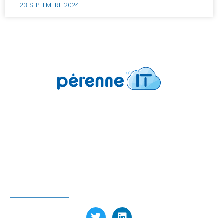
23 SEPTEMBRE 2024
Pérenne’IT
6 avenue Charles de Gaulle
78150 Le Chesnay-Rocquencourt FRANCE
Tél : 01 39 23 97 60
SUIVEZ-NOUS