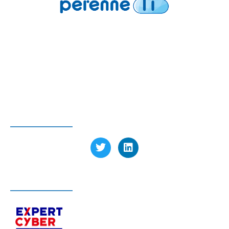
Pérenne’IT
6 avenue Charles de Gaulle
78150 Le Chesnay-Rocquencourt FRANCE
Tél : 01 39 23 97 60
SUIVEZ-NOUS
LABELLISÉ EXPERT CYBER