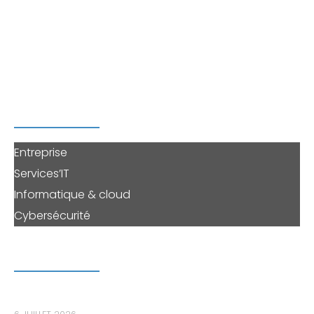
réactive, afin d’
auditer votre sécurité, migrer vers
Microsoft 365 ou Azure, sécuriser votre système
d’information, externaliser la gestion de votre
informatique
ou solliciter une prestation à la carte.
PERENNE'IT
Entreprise
Services’IT
Informatique & cloud
Cybersécurité
DERNIERS ARTICLES
Le bastion informatique : le maillon essentiel pour
sécuriser les accès privilégiés dans les PME