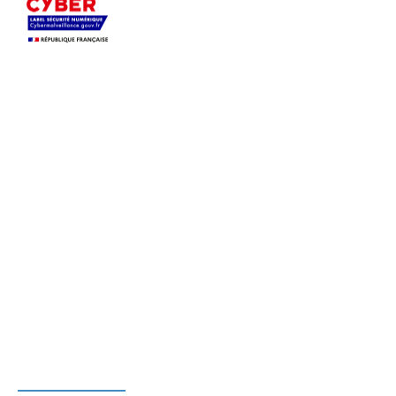
S’appuyant sur son expertise sécurité,
Pérenne’IT
accompagne depuis 2004, en Ile-de-France et
dans toute la France, les PME
dans le
déploiement, la sécurisation et l’infogérance de
leurs systèmes informatiques.
Profitez du savoir-faire d’une équipe polyvalente et
réactive, afin d’
auditer votre sécurité, migrer vers
Microsoft 365 ou Azure, sécuriser votre système
d’information, externaliser la gestion de votre
informatique
ou solliciter une prestation à la carte.
PERENNE'IT