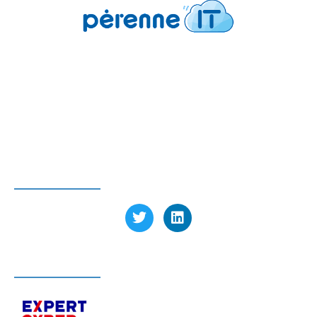
Pérenne’IT
6 avenue Charles de Gaulle
78150 Le Chesnay-Rocquencourt FRANCE
Tél : 01 39 23 97 60
SUIVEZ-NOUS
LABELLISÉ EXPERT CYBER