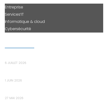
Entreprise
Services’IT
Informatique & cloud
Cybersécurité
DERNIERS ARTICLES
Le bastion informatique : le maillon essentiel pour
sécuriser les accès privilégiés dans les PME
6 JUILLET 2026
Les données de votre PME sont-elles déjà sur le
Dark Web sans que vous le sachiez ?
1 JUIN 2026
Audit de cybersécurité : Pourquoi 80% des PME
découvrent des failles critiques trop tard ?
27 MAI 2026