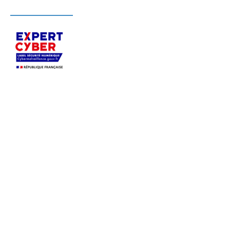
S’appuyant sur son expertise sécurité,
Pérenne’IT
accompagne depuis 2004, en Ile-de-France et
dans toute la France, les PME
dans le
déploiement, la sécurisation et l’infogérance de
leurs systèmes informatiques.
Profitez du savoir-faire d’une équipe polyvalente et
réactive, afin d’
auditer votre sécurité, migrer vers
Microsoft 365 ou Azure, sécuriser votre système
d’information, externaliser la gestion de votre
informatique
ou solliciter une prestation à la carte.