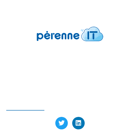
Pérenne’IT
6 avenue Charles de Gaulle
78150 Le Chesnay-Rocquencourt FRANCE
Tél : 01 39 23 97 60
SUIVEZ-NOUS
LABELLISÉ EXPERT CYBER