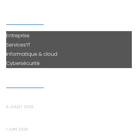
PERENNE'IT
Entreprise
Services’IT
Informatique & cloud
Cybersécurité
DERNIERS ARTICLES
Le bastion informatique : le maillon essentiel pour
sécuriser les accès privilégiés dans les PME
6 JUILLET 2026
Les données de votre PME sont-elles déjà sur le
Dark Web sans que vous le sachiez ?
1 JUIN 2026