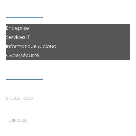
PERENNE'IT
Entreprise
Services’IT
Informatique & cloud
Cybersécurité
DERNIERS ARTICLES
Le bastion informatique : le maillon essentiel pour
sécuriser les accès privilégiés dans les PME
6 JUILLET 2026
Les données de votre PME sont-elles déjà sur le
Dark Web sans que vous le sachiez ?
1 JUIN 2026
Audit de cybersécurité : Pourquoi 80% des PME