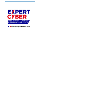
S’appuyant sur son expertise sécurité,
Pérenne’IT
accompagne depuis 2004, en Ile-de-France et
dans toute la France, les PME
dans le
déploiement, la sécurisation et l’infogérance de
leurs systèmes informatiques.
Profitez du savoir-faire d’une équipe polyvalente et
réactive, afin d’
auditer votre sécurité, migrer vers
Microsoft 365 ou Azure, sécuriser votre système
d’information, externaliser la gestion de votre
informatique
ou solliciter une prestation à la carte.