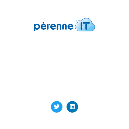
Pérenne’IT
6 avenue Charles de Gaulle
78150 Le Chesnay-Rocquencourt FRANCE
Tél : 01 39 23 97 60
SUIVEZ-NOUS
LABELLISÉ EXPERT CYBER