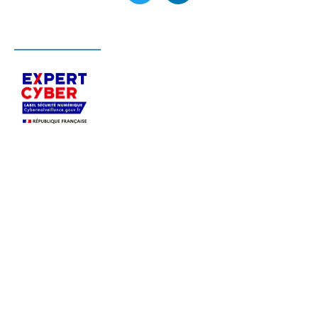
LABELLISÉ EXPERT CYBER
S’appuyant sur son expertise sécurité,
Pérenne’IT
accompagne depuis 2004, en Ile-de-France et
dans toute la France, les PME
dans le
déploiement, la sécurisation et l’infogérance de
leurs systèmes informatiques.
Profitez du savoir-faire d’une équipe polyvalente et
réactive, afin d’
auditer votre sécurité, migrer vers
Microsoft 365 ou Azure, sécuriser votre système
d’information, externaliser la gestion de votre