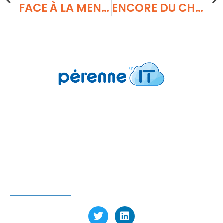
FACE À LA MENACE DES MALWARES, SÉCURISER LE CLOUD EST UNE PRIORITÉ (PART 1)
ENCORE DU CHEMIN À PARCOURIR ENTRE SALARIÉS ET HYGIÈNE NUMÉRIQUE
Pérenne’IT
6 avenue Charles de Gaulle
78150 Le Chesnay-Rocquencourt FRANCE
Tél : 01 39 23 97 60
SUIVEZ-NOUS