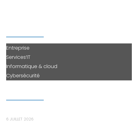
informatique
ou solliciter une prestation à la carte.
PERENNE'IT
Entreprise
Services’IT
Informatique & cloud
Cybersécurité
DERNIERS ARTICLES
Le bastion informatique : le maillon essentiel pour
sécuriser les accès privilégiés dans les PME
6 JUILLET 2026
Les données de votre PME sont-elles déjà sur le
Dark Web sans que vous le sachiez ?