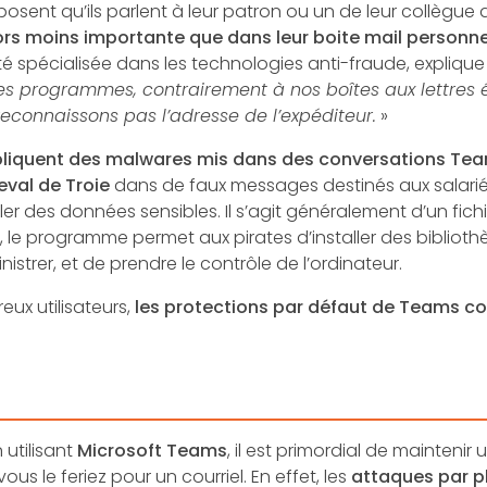
osent qu’ils parlent à leur patron ou un de leur collègue
lors moins importante que dans leur boite mail personne
 spécialisée dans les technologies anti-fraude, explique a
es programmes, contrairement à nos boîtes aux lettres 
connaissons pas l’adresse de l’expéditeur.
»
mpliquent des malwares mis dans des conversations Te
val de Troie
dans de faux messages destinés aux salariés
oler des données sensibles. Il s’agit généralement d’un fic
allé, le programme permet aux pirates d’installer des biblioth
rer, et de prendre le contrôle de l’ordinateur.
ux utilisateurs,
les protections par défaut de Teams cont
 utilisant
Microsoft Teams
, il est primordial de mainteni
 le feriez pour un courriel. En effet, les
attaques par p