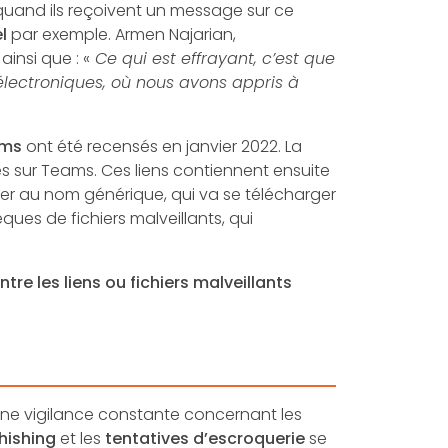
 quand ils reçoivent un message sur ce
l
par exemple. Armen Najarian,
insi que : «
Ce qui est effrayant, c’est que
électroniques, où nous avons appris à
ams
ont été recensés en janvier 2022. La
 sur Teams. Ces liens contiennent ensuite
hier au nom générique, qui va se télécharger
èques de fichiers malveillants, qui
re les liens ou fichiers malveillants
r une vigilance constante concernant les
hishing
et les
tentatives d’escroquerie
se