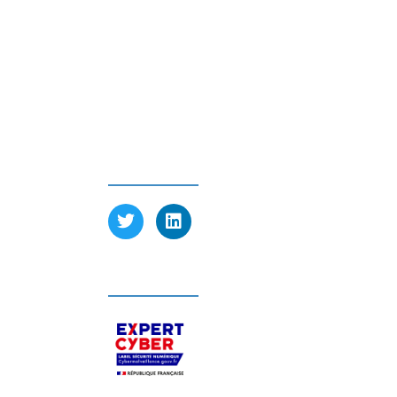
Pérenne’IT
6 avenue Charles de Gaulle
78150 Le Chesnay-Rocquencourt FRANCE
Tél : 01 39 23 97 60
SUIVEZ-NOUS
LABELLISÉ EXPERT CYBER