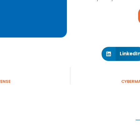
LinkedI
FENSE
CYBERMAL
P
S’appuyant sur son expertise sécurité,
Pérenne’IT accompagne depuis 2004, en
Ile-de-France et dans toute la France, les
E
PME
dans le déploiement, la sécurisation
S