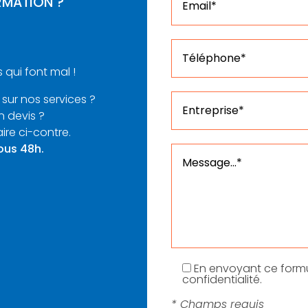
RMATION ?
 qui font mal !
 sur nos services ?
n devis ?
ire ci-contre.
ous 48h.
En envoyant ce formu
confidentialité.
* Champs requis